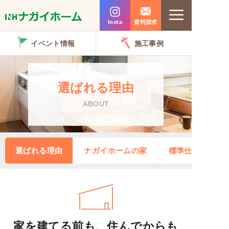
コ
Menu
ン
Insta
資料請求
テ
イベント情報
施工事例
ン
ツ
へ
選ばれる理由
ス
ABOUT
キ
ッ
プ
選ばれる理由
ナガイホームの家
標準仕様
家を建てる前も、住んでからも