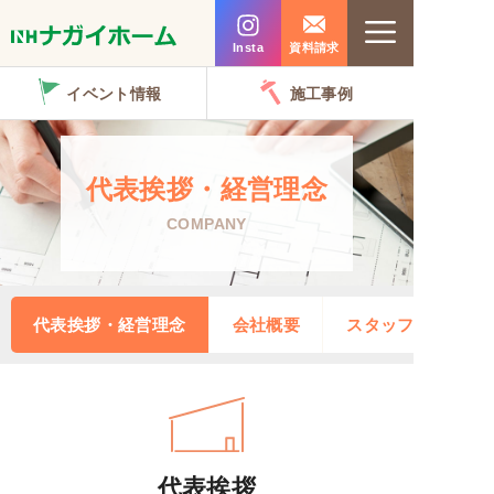
コ
Menu
ン
Insta
資料請求
テ
イベント情報
施工事例
ン
ツ
へ
代表挨拶・経営理念
ス
COMPANY
キ
ッ
プ
代表挨拶・経営理念
会社概要
スタッフ紹介
代表挨拶