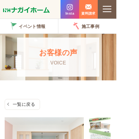
コ
Menu
ン
Insta
資料請求
テ
イベント情報
施工事例
ン
ツ
へ
お客様の声
ス
VOICE
キ
ッ
プ
一覧に戻る