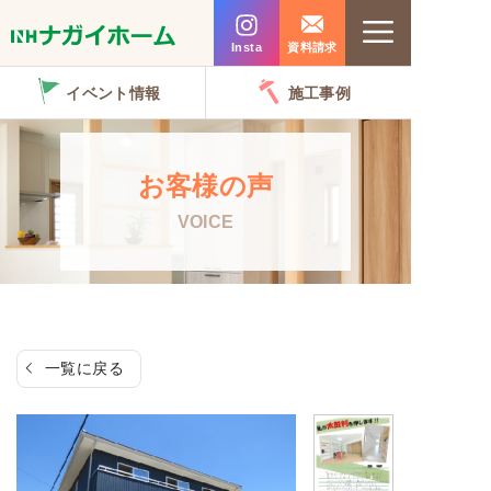
コ
Menu
ン
Insta
資料請求
テ
イベント情報
施工事例
ン
ツ
へ
お客様の声
ス
VOICE
キ
ッ
プ
一覧に戻る