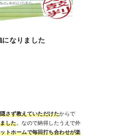
強になりました
も隠さず教えていただけた
からで
りました
。なので納得したうえで外
アットホームで毎回打ち合わせが楽