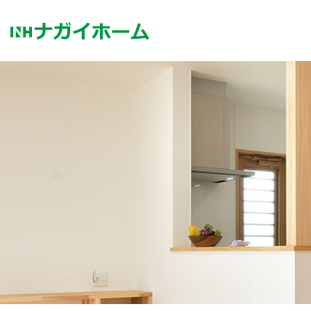
コ
ン
テ
ン
ツ
へ
ス
キ
ッ
プ