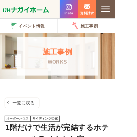
コ
Menu
ン
Insta
資料請求
テ
イベント情報
施工事例
ン
ツ
へ
施工事例
ス
WORKS
キ
ッ
プ
一覧に戻る
オーダーハウス
サイディングの家
1階だけで生活が完結するホテ