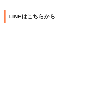
LINEはこちらから
ナガイホームを友だち追加していただくと、
LINEでのご相談や来店予約が可能です。
友だち追加をして、トーク画面からお気軽にご
連絡ください。
※営業時間外に頂いたメッセージは、営業時間
内にご返答致します。