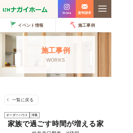
コ
Menu
ン
Insta
資料請求
テ
イベント情報
施工事例
ン
ツ
へ
施工事例
ス
WORKS
キ
ッ
プ
一覧に戻る
オーダーハウス
洋風
家族で過ごす時間が増える家