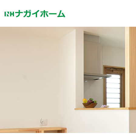
コ
ン
テ
ン
ツ
へ
ス
キ
ッ
プ