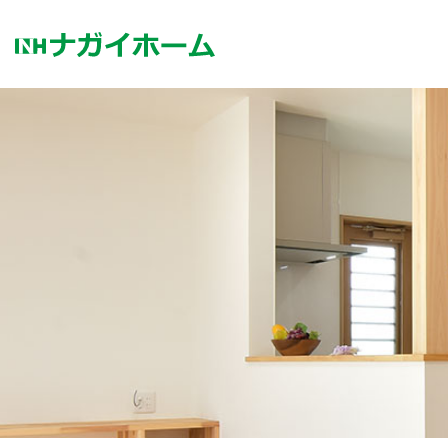
コ
ン
テ
ン
ツ
へ
ス
キ
ッ
プ