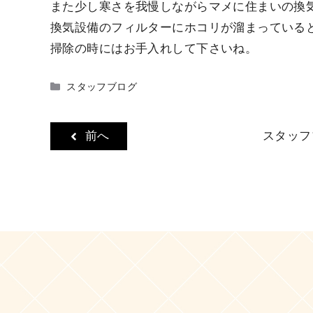
また少し寒さを我慢しながらマメに住まいの換
換気設備のフィルターにホコリが溜まっている
掃除の時にはお手入れして下さいね。
カ
スタッフブログ
テ
ゴ
リ
前へ
スタッフ
ー