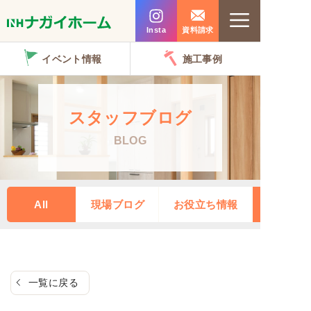
コ
Menu
ン
Insta
資料請求
テ
イベント情報
施工事例
ン
ツ
へ
スタッフブログ
ス
BLOG
キ
ッ
プ
All
現場ブログ
お役立ち情報
一覧に戻る