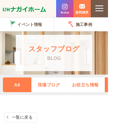
コ
Menu
ン
Insta
資料請求
テ
イベント情報
施工事例
ン
ツ
へ
スタッフブログ
ス
BLOG
キ
ッ
プ
All
現場ブログ
お役立ち情報
一覧に戻る