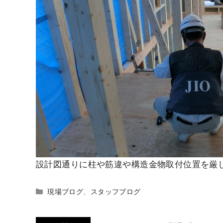
設計図通りに柱や筋違や構造金物取付位置を厳
カ
現場ブログ
、
スタッフブログ
テ
ゴ
リ