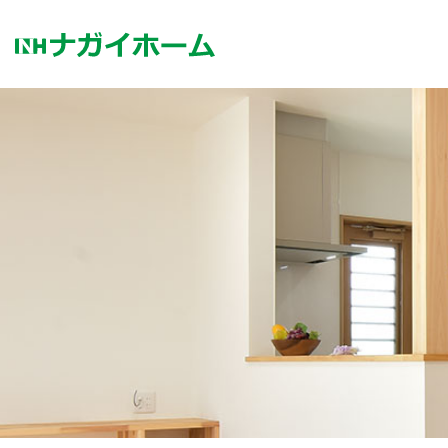
コ
ン
テ
ン
ツ
へ
ス
キ
ッ
プ