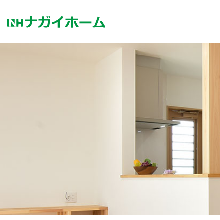
コ
ン
テ
ン
ツ
へ
ス
キ
ッ
プ