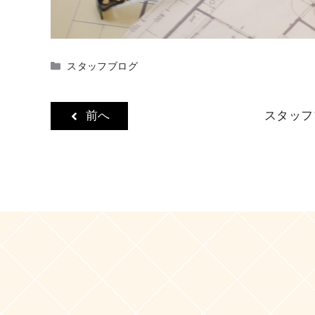
カ
スタッフブログ
テ
ゴ
リ
前へ
スタッフ
ー