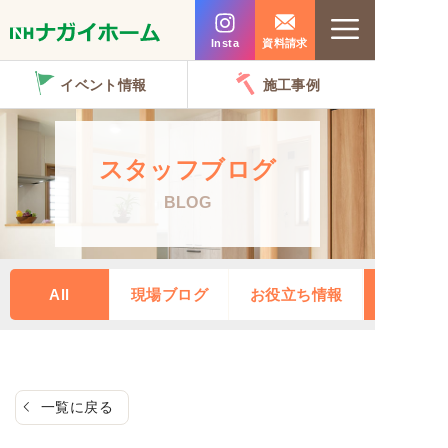
コ
Menu
ン
Insta
資料請求
テ
イベント情報
施工事例
ン
ツ
へ
スタッフブログ
ス
BLOG
キ
ッ
プ
All
現場ブログ
お役立ち情報
一覧に戻る