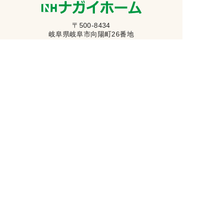
〒500-8434
岐阜県岐阜市向陽町26番地
トップページ
初めての方へ
イベント情報
ナガイホームの家づくり
施工事例
ブログ
会社案内
資料請求