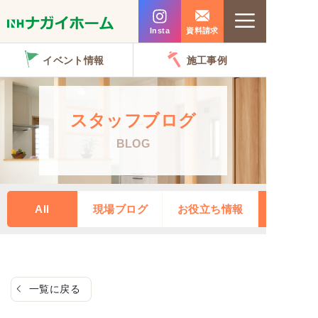
コ
Menu
ン
Insta
資料請求
テ
イベント情報
施工事例
ン
ツ
へ
スタッフブログ
ス
BLOG
キ
ッ
プ
All
現場ブログ
お役立ち情報
一覧に戻る