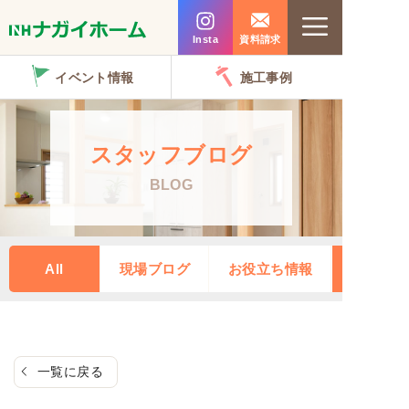
コ
Menu
ン
Insta
資料請求
テ
イベント情報
施工事例
ン
ツ
へ
スタッフブログ
ス
BLOG
キ
ッ
プ
All
現場ブログ
お役立ち情報
一覧に戻る