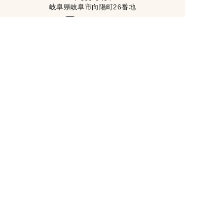
岐阜県岐阜市向陽町26番地
トップページ
初めての方へ
イベント情報
ナガイホームの家づくり
施工事例
ブログ
会社案内
資料請求