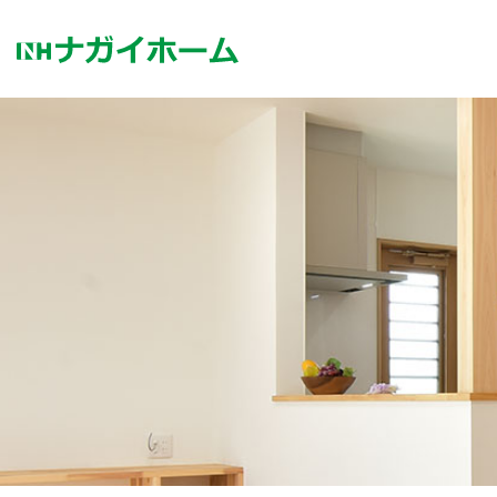
コ
ン
テ
ン
ツ
へ
ス
キ
ッ
プ