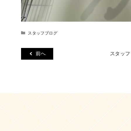
カ
スタッフブログ
テ
ゴ
リ
前へ
スタッフ
ー