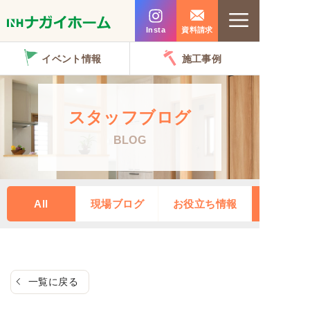
コ
Menu
ン
Insta
資料請求
テ
イベント情報
施工事例
ン
ツ
へ
スタッフブログ
ス
BLOG
キ
ッ
プ
All
現場ブログ
お役立ち情報
一覧に戻る