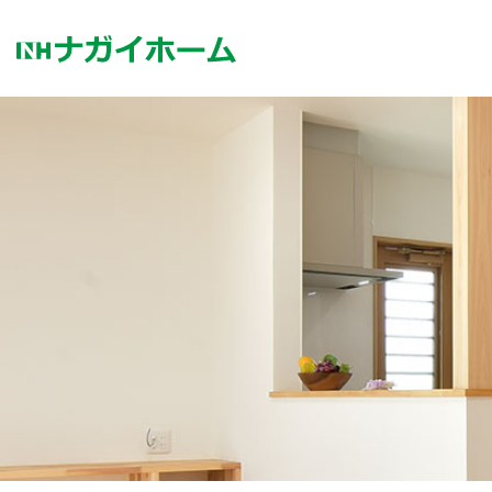
コ
ン
テ
ン
ツ
へ
ス
キ
ッ
プ