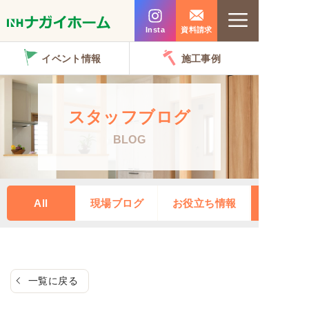
コ
Menu
ン
Insta
資料請求
テ
イベント情報
施工事例
ン
ツ
へ
スタッフブログ
ス
BLOG
キ
ッ
プ
All
現場ブログ
お役立ち情報
一覧に戻る