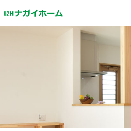
コ
ン
テ
ン
ツ
へ
ス
キ
ッ
プ