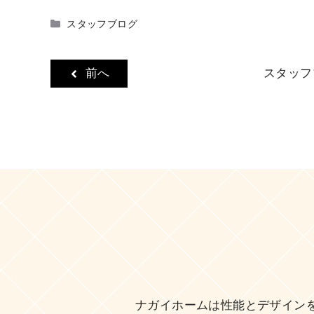
カ
スタッフブログ
テ
ゴ
リ
前へ
スタッフ
ー
ナガイホームは性能とデザイン