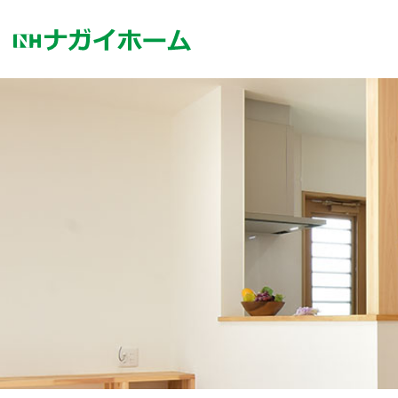
コ
ン
テ
ン
ツ
へ
ス
キ
ッ
プ