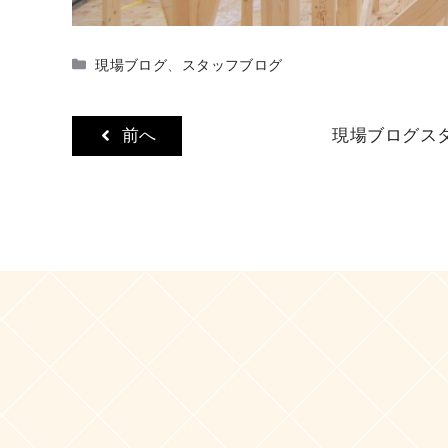
カ
現場ブログ
、
スタッフブログ
テ
ゴ
リ
前へ
現場ブログ
ス
ー