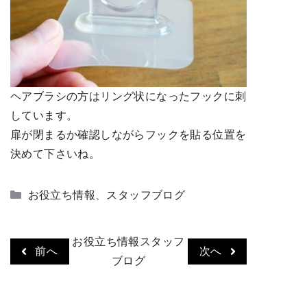
ヘアブラシの方はリング状になったフックに刺
しています。
扉が閉まるか確認しながらフックを貼る位置を
決めて下さいね。
カ
お役立ち情報
、
スタッフブログ
テ
ゴ
お役立ち情報
スタッフ
リ
前へ
次へ
ー
ブログ