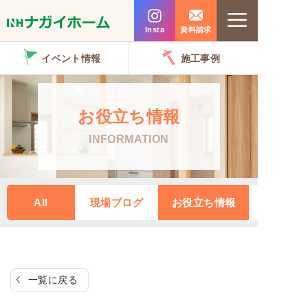
コ
Menu
ン
Insta
資料請求
テ
イベント情報
施工事例
ン
ツ
へ
お役立ち情報
ス
INFORMATION
キ
ッ
プ
All
現場ブログ
お役立ち情報
一覧に戻る