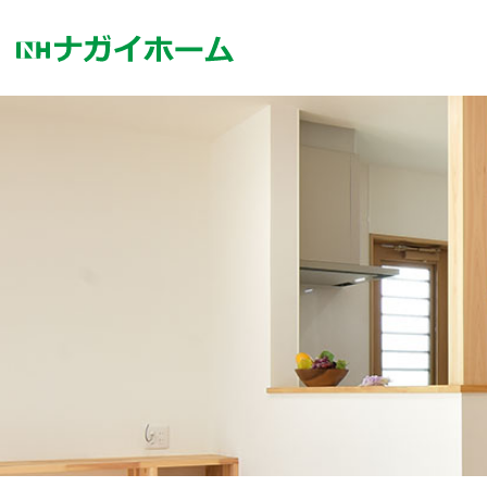
コ
ン
テ
ン
ツ
へ
ス
キ
ッ
プ