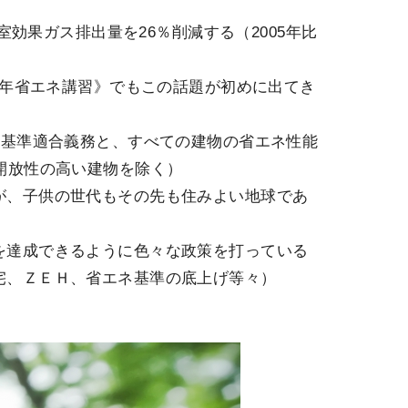
温室効果ガス排出量を26％削減する（2005年比
和元年省エネ講習》でもこの話題が初めに出てき
ネ基準適合義務と、すべての建物の省エネ性能
開放性の高い建物を除く）
が、子供の世代もその先も住みよい地球であ
を達成できるように色々な政策を打っている
宅、ＺＥＨ、省エネ基準の底上げ等々）
。