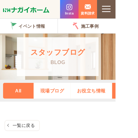
コ
Menu
ン
Insta
資料請求
テ
イベント情報
施工事例
ン
ツ
へ
スタッフブログ
ス
BLOG
キ
ッ
プ
All
現場ブログ
お役立ち情報
一覧に戻る