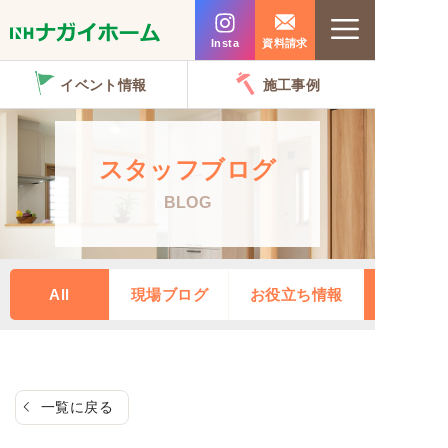
コ
Menu
ン
Insta
資料請求
テ
イベント情報
施工事例
ン
ツ
へ
スタッフブログ
ス
BLOG
キ
ッ
プ
All
現場ブログ
お役立ち情報
一覧に戻る