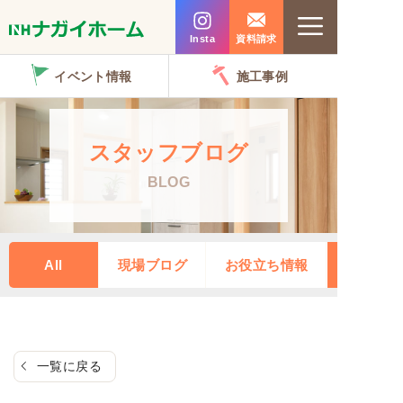
コ
Menu
ン
Insta
資料請求
テ
イベント情報
施工事例
ン
ツ
へ
スタッフブログ
ス
BLOG
キ
ッ
プ
All
現場ブログ
お役立ち情報
一覧に戻る