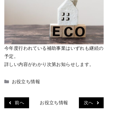
今年度行われている補助事業はいずれも継続の
予定。
詳しい内容がわかり次第お知らせします。
カ
お役立ち情報
テ
ゴ
リ
前へ
お役立ち情報
次へ
ー