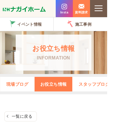
コ
Menu
ン
Insta
資料請求
テ
イベント情報
施工事例
ン
ツ
へ
お役立ち情報
ス
INFORMATION
キ
ッ
プ
現場ブログ
お役立ち情報
スタッフブログ
一覧に戻る