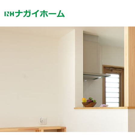
コ
ン
テ
ン
ツ
へ
ス
キ
ッ
プ