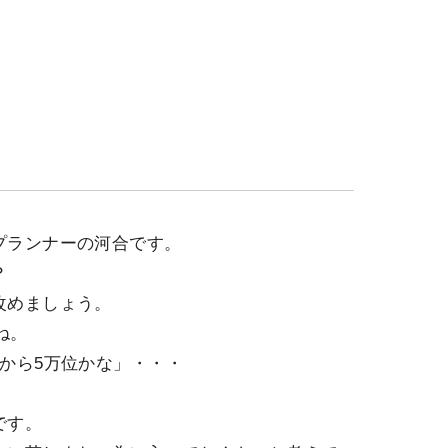
プランナーの河合です。
？
改めましょう。
ね。
から5万位かな」・・・
です。