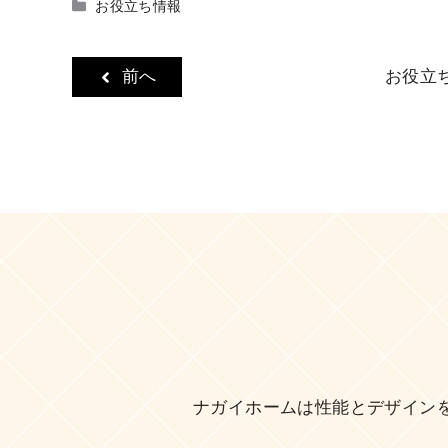
カ
お役立ち情報
テ
ゴ
リ
前へ
お役立
ー
ナガイホームは性能とデザイン