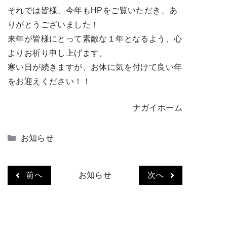
それでは皆様、今年もHPをご覧いただき、あ
りがとうございました！
来年が皆様にとって素敵な１年となるよう、心
よりお祈り申し上げます。
寒い日が続きますが、お体に気を付けて良い年
をお迎えください！！
ナガイホーム
カ
お知らせ
テ
ゴ
リ
前へ
お知らせ
次へ
ー