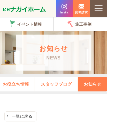
コ
Menu
ン
Insta
資料請求
テ
イベント情報
施工事例
ン
ツ
へ
お知らせ
ス
NEWS
キ
ッ
プ
お役立ち情報
スタッフブログ
お知らせ
一覧に戻る