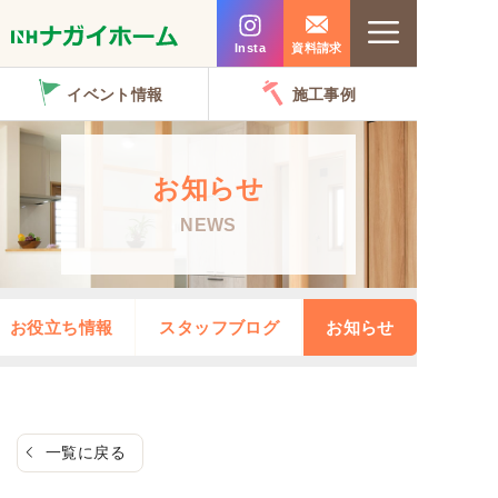
コ
Menu
ン
Insta
資料請求
テ
イベント情報
施工事例
ン
ツ
へ
お知らせ
ス
NEWS
キ
ッ
プ
お役立ち情報
スタッフブログ
お知らせ
一覧に戻る