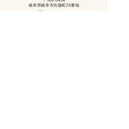
〒500-8434
岐阜県岐阜市向陽町26番地
トップページ
初めての方へ
イベント情報
ナガイホームの家づくり
施工事例
ブログ
会社案内
資料請求