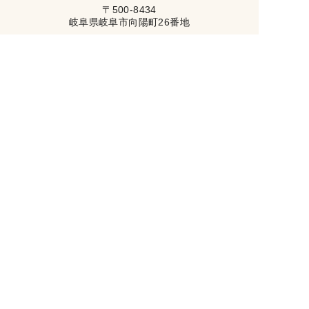
〒500-8434
岐阜県岐阜市向陽町26番地
トップページ
初めての方へ
イベント情報
ナガイホームの家づくり
施工事例
ブログ
会社案内
資料請求