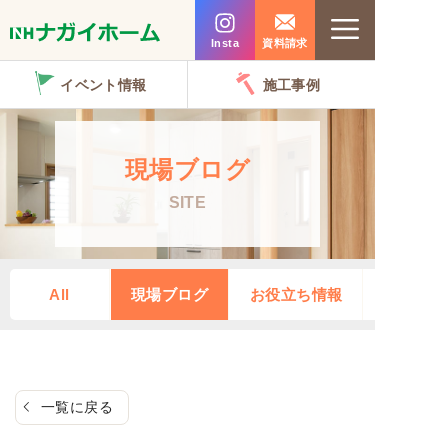
コ
Menu
ン
Insta
資料請求
テ
イベント情報
施工事例
ン
ツ
へ
現場ブログ
ス
SITE
キ
ッ
プ
All
現場ブログ
お役立ち情報
一覧に戻る