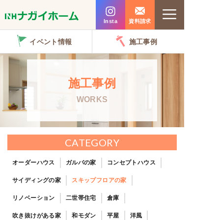
コ
Menu
ン
Insta
資料請求
テ
イベント情報
施工事例
ン
ツ
へ
施工事例
ス
WORKS
キ
ッ
プ
CATEGORY
オーダーハウス
ガルバの家
コンセプトハウス
サイディングの家
スキップフロアの家
リノベーション
二世帯住宅
倉庫
吹き抜けがある家
和モダン
平屋
洋風