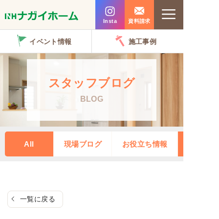
コ
Menu
ン
Insta
資料請求
テ
イベント情報
施工事例
ン
ツ
へ
スタッフブログ
ス
BLOG
キ
ッ
プ
All
現場ブログ
お役立ち情報
一覧に戻る