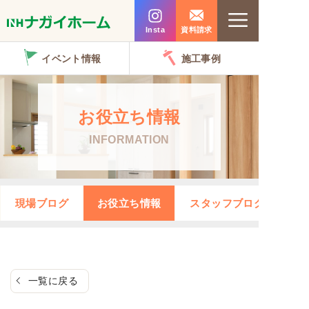
コ
Menu
ン
Insta
資料請求
テ
イベント情報
施工事例
ン
ツ
へ
お役立ち情報
ス
INFORMATION
キ
ッ
プ
現場ブログ
お役立ち情報
スタッフブログ
一覧に戻る