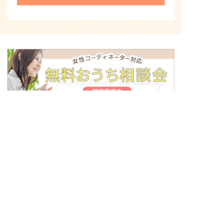
〒500-8434