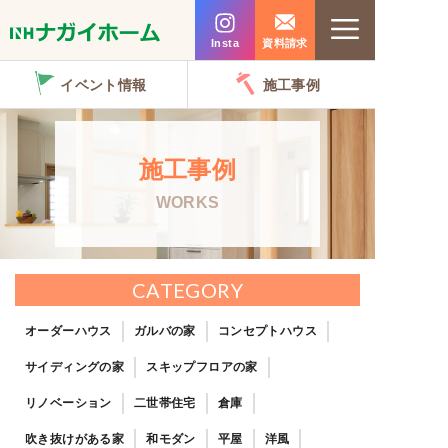
コ
Menu
ン
Insta
資料請求
テ
イベント情報
施工事例
ン
ツ
へ
施工事例
ス
WORKS
キ
ッ
プ
CATEGORY
オーダーハウス
ガルバの家
コンセプトハウス
サイディングの家
スキップフロアの家
リノベーション
二世帯住宅
倉庫
吹き抜けがある家
和モダン
平屋
洋風